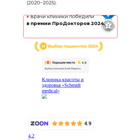
(2020−2025).
♦
врачи клиники победили
в премии ПроДокторов 2024.
Клиника красоты и
здоровья «Schmidt
medical»
4.2